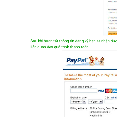
Sau khi hoàn tất thông tin đăng ký bạn sẽ nhận đượ
liên quan đến quá trình thanh toán.