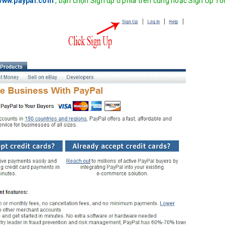
www.paypal.com
, bạn chọn Sign up ở phía trên cùng hoặc Sign Up To