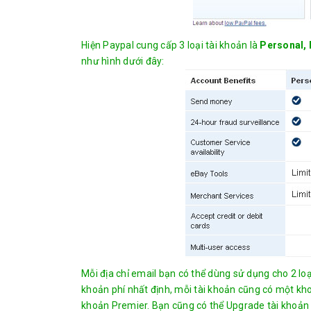
Hiện Paypal cung cấp 3 loại tài khoản là
Personal, 
như hình dưới đây:
Mỗi địa chỉ email bạn có thể dùng sử dụng cho 2 lo
khoản phí nhất định, mỗi tài khoản cũng có một kho
khoản Premier. Bạn cũng có thể Upgrade tài khoản 