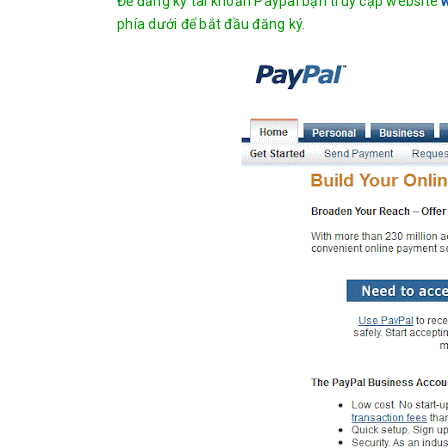
Để đăng ký tài khoản Paypal bạn truy cập website
phía dưới để bắt đầu đăng ký.