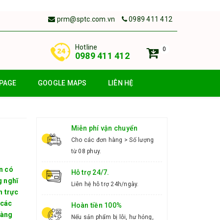
prm@sptc.com.vn
0989 411 412
Hotline
0
0989 411 412
PAGE
GOOGLE MAPS
LIÊN HỆ
Miễn phí vận chuyển
Cho các đơn hàng > Số lượng
từ 08 phuy.
n có
Hỗ trợ 24/7.
g nghĩ
Liên hệ hỗ trợ 24h/ngày.
h trực
 các
Hoàn tiền 100%
dàng
Nếu sản phẩm bị lỗi, hư hỏng,