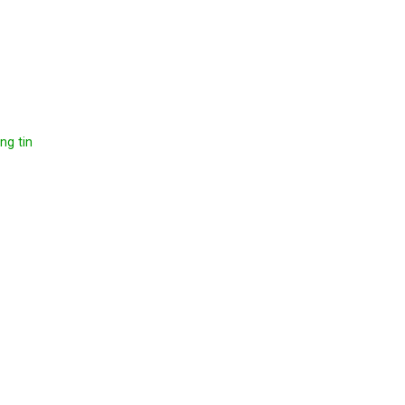
ng tin