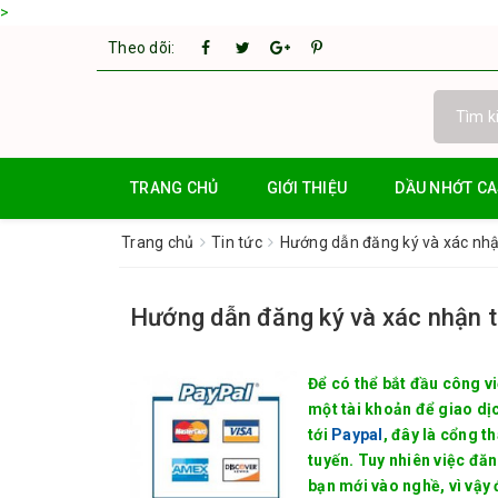
>
Theo dõi:
TRANG CHỦ
GIỚI THIỆU
DẦU NHỚT C
Trang chủ
Tin tức
Hướng dẫn đăng ký và xác nhận
Hướng dẫn đăng ký và xác nhận t
Để có thể bắt đầu công vi
một tài khoản để giao dịc
tới
Paypal
, đây là cổng t
tuyến. Tuy nhiên việc đă
bạn mới vào nghề, vì vậy