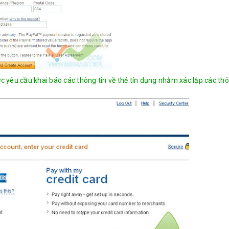
c yêu cầu khai báo các thông tin về thẻ tín dụng nhằm xác lập các thô