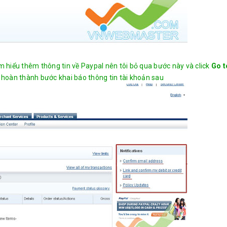
m hiểu thêm thông tin về Paypal nên tôi bỏ qua bước này và click
Go t
ẽ hoàn thành bước khai báo thông tin tài khoản sau