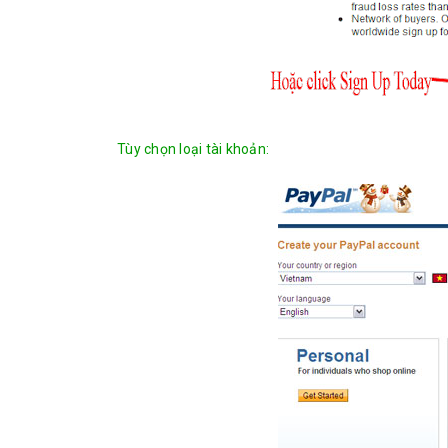
Tùy chọn loại tài khoản: