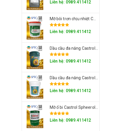
Liên hệ: 0989.411412
Mỡ bôi trơn chịu nhiệt Castrol High Temperature Grease
Liên hệ: 0989.411412
Dầu cầu đa năng Castrol Transmax Axle 85W-140
Liên hệ: 0989.411412
Dầu cầu đa năng Castrol Transmax Axle 80W-90
Liên hệ: 0989.411412
Mỡ ổ bi Castrol Spheerol AP Series
Liên hệ: 0989.411412