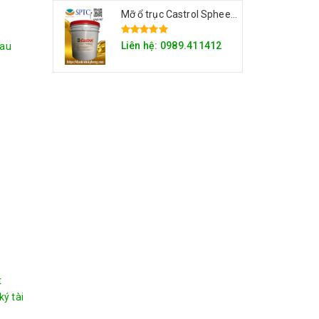
Mỡ ổ trục Castrol Spheerol EPL Series
Liên hệ: 0989.411412
hau
t
ký tài