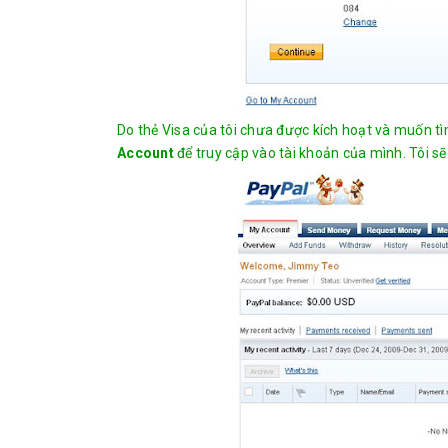
Do thẻ Visa của tôi chưa được kích hoạt và muốn tì
Account
để truy cập vào tài khoản của mình. Tôi s