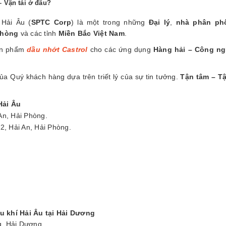
 Vận tải ở đâu?
 Hải Âu (
SPTC Corp
) là một trong những
Đại lý
,
nhà phân ph
Phòng
và các tỉnh
Miền Bắc Việt Nam
.
sản phẩm
dầu nhớt Castrol
cho các ứng dụng
Hàng hải – Công ng
a Quý khách hàng dựa trên triết lý của sự tin tưởng.
Tận tâm – Tậ
Hải Âu
An, Hải Phòng.
, Hải An, Hải Phòng.
u khí Hải Âu
tại Hải Dương
g, Hải Dương.