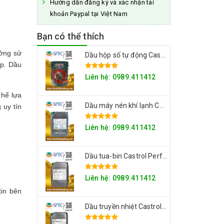
Hướng dẫn đăng ký và xác nhận tài
khoản Paypal tại Việt Nam
Bạn có thể thích
ưởng sử
Dầu hộp số tự động Castrol Transmax ATF Dex
ệp. Dầu
Liên hệ: 0989.411412
thể lựa
Dầu máy nén khí lạnh Castrol Aircol 266 & 299
 uy tín
Liên hệ: 0989.411412
Dầu tua-bin Castrol Perfecto T Series
Liên hệ: 0989.411412
tin bên
Dầu truyền nhiệt Castrol Perfecto HT 5