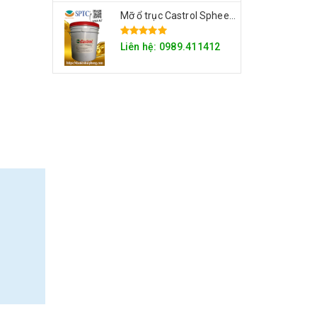
Mỡ ổ trục Castrol Spheerol EPL Series
Liên hệ: 0989.411412