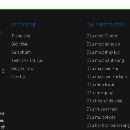
SPTC GROUP
DẦU NHỚT CASTROL
Trang chủ
Dầu nhớt Castrol
Giới thiệu
Dầu nhớt động cơ
Sản phẩm
Dầu nhớt thủy lực
Tiện ích - Tra cứu
Dầu nhớt bánh răng
Blog tin tức
Dầu máy nén khí
 Q.
Liên hệ
Dầu máy nén khí lạnh
Dầu rãnh trượt
Dầu trục quay
Dầu hộp số dầu cầu
Dầu truyền nhiệt
ỉnh
Dầu mỡ bôi cáp
êu,
Dầu bôi trơn bánh răng
ình