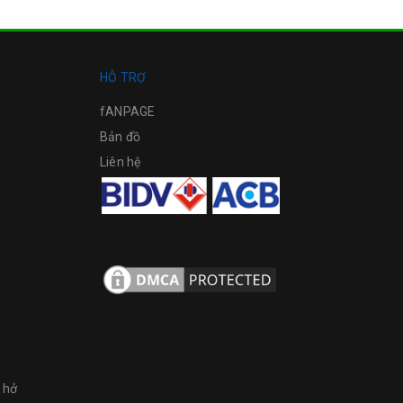
HỖ TRỢ
fANPAGE
Bản đồ
Liên hệ
 hở