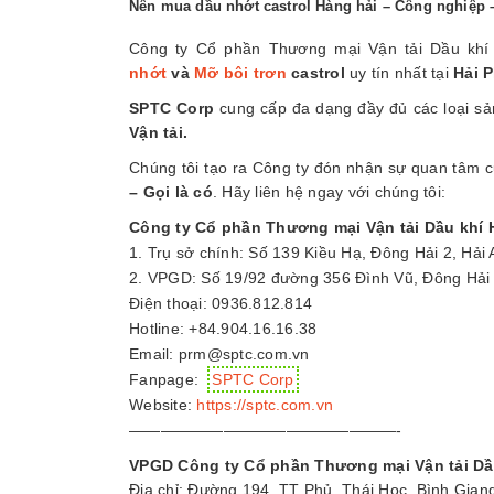
Nên mua dầu nhớt castrol Hàng hải – Công nghiệp –
Công ty Cổ phần Thương mại Vận tải Dầu khí
nhớt
và
Mỡ bôi trơn
castrol
uy tín nhất tại
Hải 
SPTC Corp
cung cấp đa dạng đầy đủ các loại 
Vận tải.
Chúng tôi tạo ra Công ty đón nhận sự quan tâm củ
– Gọi là có
. Hãy liên hệ ngay với chúng tôi:
Công ty Cổ phần Thương mại Vận tải Dầu khí 
1. Trụ sở chính: Số 139 Kiều Hạ, Đông Hải 2, Hải 
2. VPGD: Số 19/92 đường 356 Đình Vũ, Đông Hải 2
Điện thoại: 0936.812.814
Hotline: +84.904.16.16.38
Email: prm@sptc.com.vn
Fanpage:
SPTC Corp
Website:
https://sptc.com.vn
—————————————————-
VPGD Công ty Cổ phần Thương mại Vận tải Dầ
Địa chỉ: Đường 194, TT Phủ, Thái Học, Bình Gian