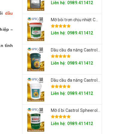
Liên hệ: 0989.411412
ối
dầu
Mỡ bôi trơn chịu nhiệt Castrol High Temperature Grease
hiệp –
Liên hệ: 0989.411412
n tình
Dầu cầu đa năng Castrol Transmax Axle 85W-140
Liên hệ: 0989.411412
Dầu cầu đa năng Castrol Transmax Axle 80W-90
Liên hệ: 0989.411412
Mỡ ổ bi Castrol Spheerol AP Series
Liên hệ: 0989.411412