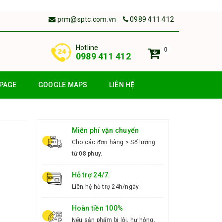
prm@sptc.com.vn
0989 411 412
Hotline
0
0989 411 412
PAGE
GOOGLE MAPS
LIÊN HỆ
Miễn phí vận chuyển
Cho các đơn hàng > Số lượng
từ 08 phuy.
Hỗ trợ 24/7.
Liên hệ hỗ trợ 24h/ngày.
Hoàn tiền 100%
Nếu sản phẩm bị lỗi, hư hỏng,